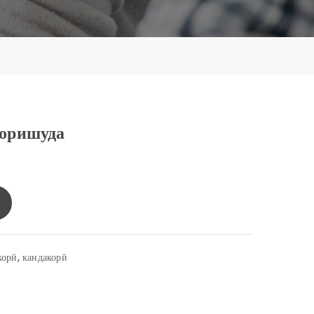
коришуда
орӣ, кандакорӣ