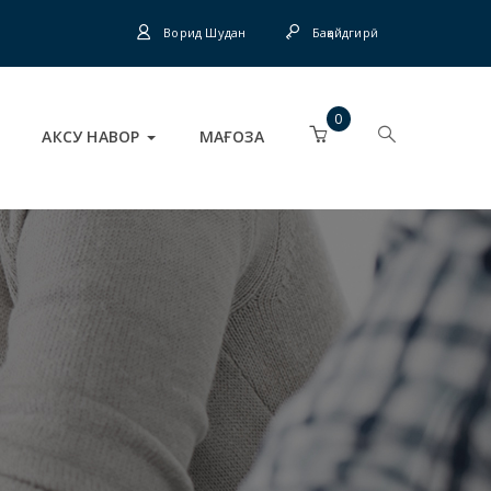
Ворид Шудан
Бақайдгирӣ
0
АКСУ НАВОР
МАҒОЗА