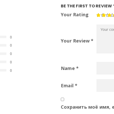
BE THE FIRST TO REVI
Your Rating
0
Your Review *
0
0
0
Name
*
0
Email
*
Сохранить моё имя, e