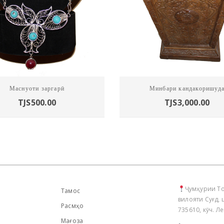
Маснуоти заргарӣ
Минбари кандакоришуд
TJS
500.00
TJS
3,000.00
Ҷумҳурии То
Тамос
вилояти Суғд, 
Расмҳо
735610, кӯч. Л
Мағоза