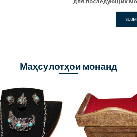
для последующих мо
Маҳсулотҳои монанд
Харидан
Харидан