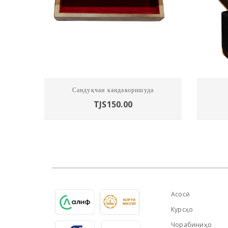
Сандуқчаи кандакоришуда
TJS
150.00
Асосӣ
Курсҳо
Чорабиниҳо