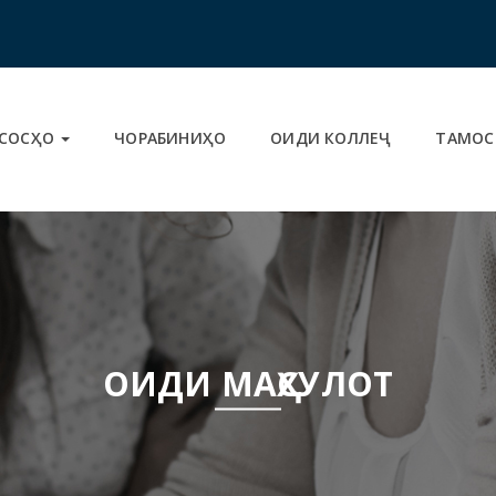
СОСҲО
ЧОРАБИНИҲО
ОИДИ КОЛЛЕҶ
ТАМОС
ОИДИ МАҲСУЛОТ