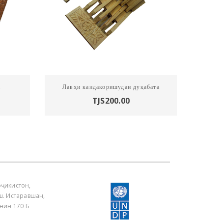
а
Лавҳи кандакоришудаи дуқабата
TJS
200.00
ҷикистон,
ш. Истаравшан,
енин 170 Б