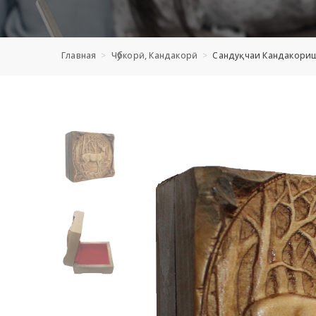
Главная
Чӯбкорӣ, Кандакорӣ
Сандуқчаи Кандакори