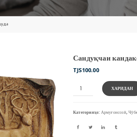
шуда
Сандуқчаи канда
TJS
100.00
Количество
ХАРИДАН
товара
Сандуқчаи
кандакоришуда
Категорияҳо:
Армуғонсозӣ
,
Чӯбк