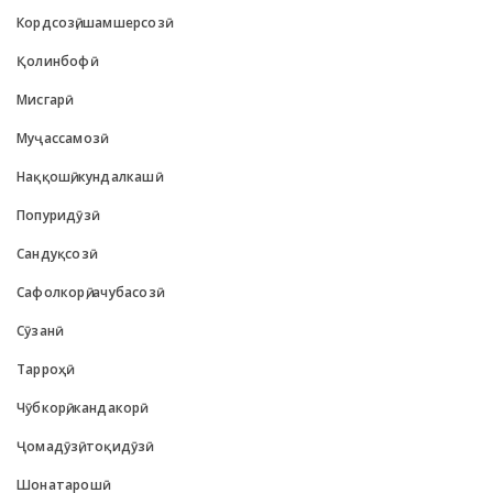
Кордсозӣ, шамшерсозӣ
Қолинбофӣ
Мисгарӣ
Муҷассамозӣ
Наққошӣ, кундалкашӣ
Попуридӯзӣ
Сандуқсозӣ
Сафолкорӣ, ачубасозӣ
Сӯзанӣ
Тарроҳӣ
Чӯбкорӣ, кандакорӣ
Ҷомадӯзӣ, тоқидӯзӣ
Шонатарошӣ