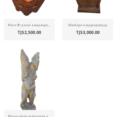
Мизи 8-рахаи кандакоришуда
Минбари кандакоришуда
TJS
2,500.00
TJS
3,000.00
Харидан
Муҷассамаи армуғонии «Мубориза»