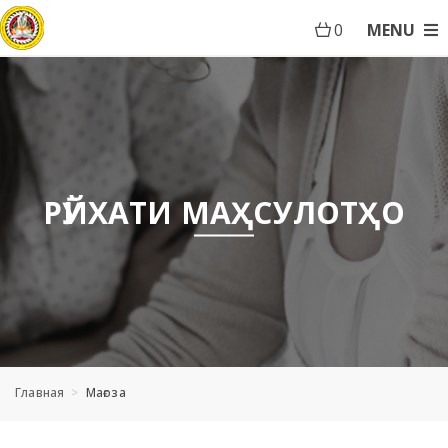
0
MENU
РӮЙХАТИ МАҲСУЛОТҲО
Главная
Мағоза