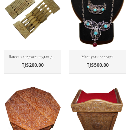
Харидан
Харидан
Лавҳи кандакоришудаи дуқабата
Маснуоти заргарӣ
TJS
200.00
TJS
500.00
Харидан
Харидан