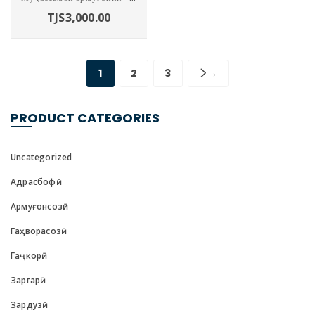
TJS
3,000.00
1
2
3
→
PRODUCT CATEGORIES
Uncategorized
Адрасбофӣ
Армуғонсозӣ
Гаҳворасозӣ
Гаҷкорӣ
Заргарӣ
Зардузӣ