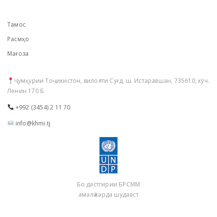
Тамос
Расмҳо
Мағоза
Ҷумҳурии Тоҷикистон, вилояти Суғд, ш. Истаравшан, 735610, кӯч.
Ленин 170 Б
+992 (3454) 2 11 70
info@khmi.tj
Бо дастгирии БРСММ
амалӣ карда шудааст