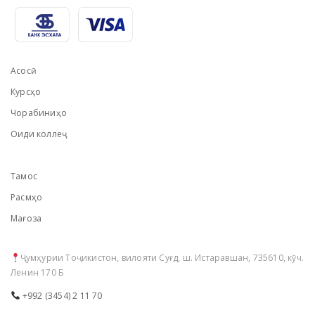
Асосӣ
Курсҳо
Чорабиниҳо
Оиди коллеҷ
Тамос
Расмҳо
Мағоза
Ҷумҳурии Тоҷикистон, вилояти Суғд, ш. Истаравшан, 735610, кӯч.
Ленин 170 Б
+992 (3454) 2 11 70