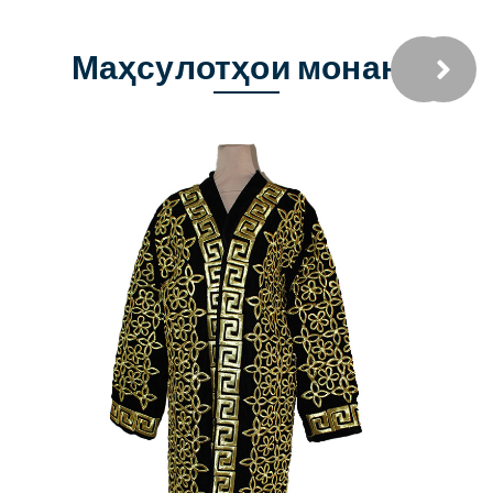
Маҳсулотҳои монанд
Харидан