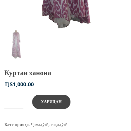
Куртаи занона
TJS
1,000.00
Количество
ХАРИДАН
товара
Куртаи
занона
Категорияҳо:
Ҷомадӯзӣ, тоқидӯзӣ