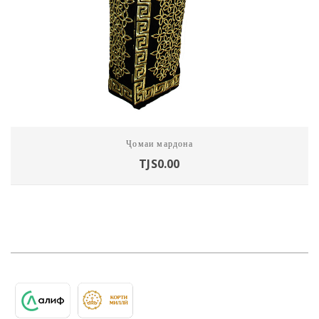
Ҷомаи мардона
TJS
0.00