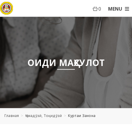
0
MENU
ОИДИ МАҲСУЛОТ
Главная
Ҷомадӯзӣ, Тоқидӯзӣ
Куртаи Занона