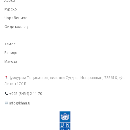
Асосӣ
Курсҳо
Чорабиниҳо
Оиди коллеҷ
Тамос
Расмҳо
Мағоза
Ҷумҳурии Тоҷикистон, вилояти Суғд, ш. Истаравшан, 735610, кӯч.
Ленин 170 Б
+992 (3454) 2 11 70
info@khmi.tj