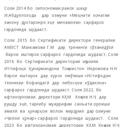
Соли 2014 бо сипосномаи раиси шаҳр
И.Абдуллозода дар озмуни «Меҳнати хонагии
занону духтаронро эҳё менамоем» сарфароз
гардонида шудааст.
Соли 2015 бо Сертификати директори генералии
АМЗСТ Махкамова Г.М дар тренинги сўзанидўзӣ
барои иштирок сарфароз гардонида шудааст. Соли
2016 бо Сертификати директории иҷроияи
Иттифоқи Ҳунармандони Тоҷикистон Икромова Н.Н
барои иштирок дар курси омўзиши «Истифодаи
техникаи бофандагӣ дар либосҳои кўдакона»
сарфароз гардонида шудааст. Соли 2022 бо
ифтихорномаи директори КҲМ Хоҷаев Н.Ҷ дар
рушду эҳё, тарғибу муаррифии санъати ороиши
амалӣ ва ҳунарҳои волои мардумӣ дар озмуни
«Ҷилои ҳунар» сарфароз гардонида шудааст. Соли
2023 бо ифтихорномаи директории КҲМ Хоҷаев Н.Ҷ