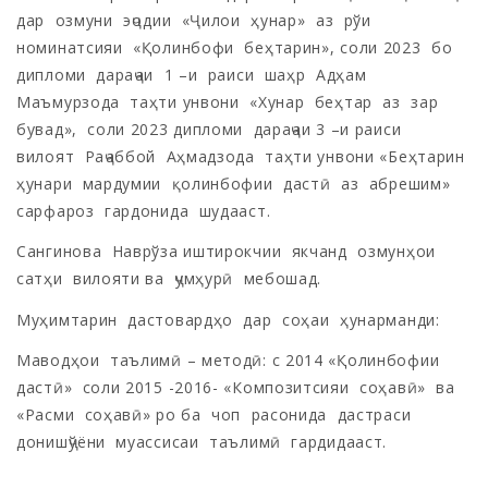
дар озмуни эҷодии «Ҷилои ҳунар» аз рўи
номинатсияи «Қолинбофи беҳтарин», соли 2023 бо
дипломи дараҷаи 1 –и раиси шаҳр Адҳам
Маъмурзода таҳти унвони «Хунар беҳтар аз зар
бувад», соли 2023 дипломи дараҷаи 3 –и раиси
вилоят Раҷаббой Аҳмадзода таҳти унвони «Беҳтарин
ҳунари мардумии қолинбофии дастӣ аз абрешим»
сарфароз гардонида шудааст.
Сангинова Наврўза иштирокчии якчанд озмунҳои
сатҳи вилояти ва ҷумҳурӣ мебошад.
Муҳимтарин дастовардҳо дар соҳаи ҳунарманди:
Маводҳои таълимӣ – методӣ: с 2014 «Қолинбофии
дастӣ» соли 2015 -2016- «Композитсияи соҳавӣ» ва
«Расми соҳавӣ» ро ба чоп расонида дастраси
донишҷўёни муассисаи таълимӣ гардидааст.