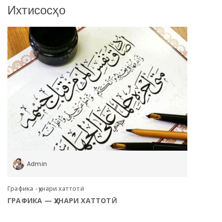
Ихтисосҳо
Admin
Графика - ҳунари хаттотӣ
ГРАФИКА — ҲУНАРИ ХАТТОТӢ