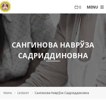
0
MENU
САНГИНОВА НАВРЎЗА
САДРИДДИНОВНА
Home
Lecturer
Сангинова Наврўза Садриддиновна