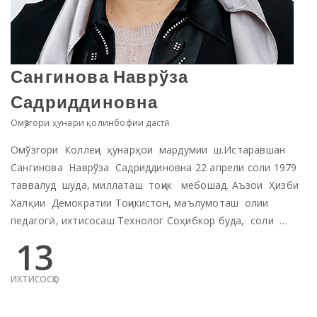
Сангинова Наврўза
Садриддиновна
Омӯзгори ҳунари қолинбофии дастӣ
Омўзгори Коллеҷи ҳунарҳои мардумии ш.Истаравшан
Сангинова Наврўза Садриддиновна 22 апрели соли 1979
таввалуд шуда, миллаташ тоҷик мебошад. Аъзои Ҳизби
Халқии Демократии Тоҷикистон, маълумоташ олии
педагогӣ, ихтисосаш Технолог Соҳибкор буда, соли …
13
ИХТИСОСҲО