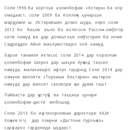
Соли 1996 ба коргоҳи қолинбофии «Хотира» ба кор
омадааст, соли 2009 ба Коллеҷи ҳунарҳои
мардумии ш. Истаравшан дохил шуда, онро соли
2012 бо баҳои аъло бо ихтисоси Рассом-омўзгор
хатм намуд ва дар донишгоҳи омўзгории ба номи
Садриддин Айнӣ маълумоташро олӣ намуд.
Барои такмили ихтисос соли 2014 дар корхонаи
қолинбофии Шероз дар шаҳри Хуҷанд таҳсил
намуда, малакаашро афзун гардонд. Соли 2014 дар
озмуни вилояти «Торкаши беҳтарин» иштирок
намуда дар вилоят сазовори ҷои дуюм гашт.
Пайваста дар ҷустуҷў ва таҳқиқи ҳунари
қолинбофии-дастӣ мебошад.
Соли 2013 бо ифтихорномаи директори КҲМ
Хоҷаев Н.Ҷ дар озмуни «Дастони пурэъҷоз»
сарфароз гардонида шудааст.