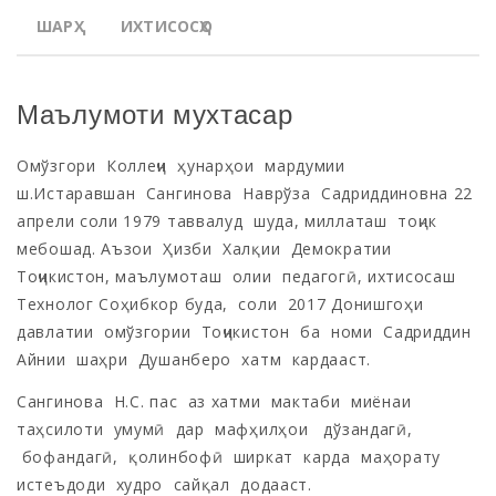
ШАРҲ
ИХТИСОСҲО
Маълумоти мухтасар
Омўзгори Коллеҷи ҳунарҳои мардумии
ш.Истаравшан Сангинова Наврўза Садриддиновна 22
апрели соли 1979 таввалуд шуда, миллаташ тоҷик
мебошад. Аъзои Ҳизби Халқии Демократии
Тоҷикистон, маълумоташ олии педагогӣ, ихтисосаш
Технолог Соҳибкор буда, соли 2017 Донишгоҳи
давлатии омўзгории Тоҷикистон ба номи Садриддин
Айнии шаҳри Душанберо хатм кардааст.
Сангинова Н.С. пас аз хатми мактаби миёнаи
таҳсилоти умумӣ дар мафҳилҳои дўзандагӣ,
бофандагӣ, қолинбофӣ ширкат карда маҳорату
истеъдоди худро сайқал додааст.