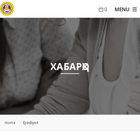
0
MENU
ХАБАРҲО
Home
Ejodiyot