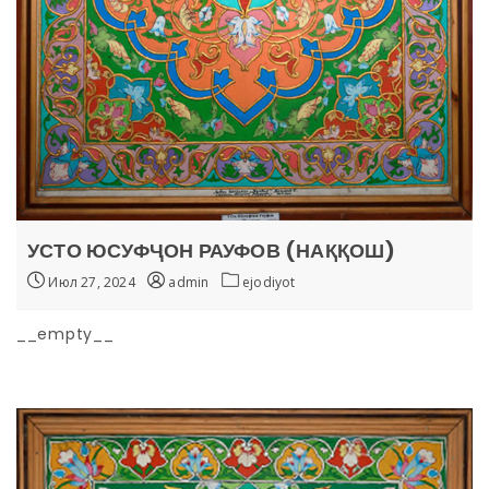
УСТО ЮСУФҶОН РАУФОВ (НАҚҚОШ)
Июл 27, 2024
admin
ejodiyot
__empty__