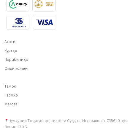
Асосӣ
Курсҳо
Чорабиниҳо
Оиди коллеҷ
Тамос
Расмҳо
Мағоза
Ҷумҳурии Тоҷикистон, вилояти Суғд, ш. Истаравшан, 735610, кӯч.
Ленин 170 Б