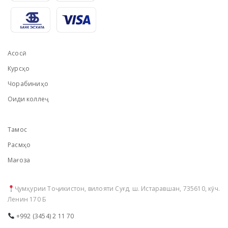
Асосӣ
Курсҳо
Чорабиниҳо
Оиди коллеҷ
Тамос
Расмҳо
Мағоза
Ҷумҳурии Тоҷикистон, вилояти Суғд, ш. Истаравшан, 735610, кӯч.
Ленин 170 Б
+992 (3454) 2 11 70