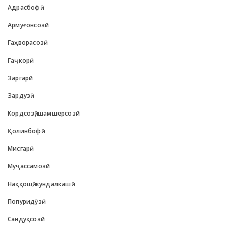
Адрасбофӣ
Армуғонсозӣ
Гаҳворасозӣ
Гаҷкорӣ
Заргарӣ
Зардузӣ
Кордсозӣ, шамшерсозӣ
Қолинбофӣ
Мисгарӣ
Муҷассамозӣ
Наққошӣ, кундалкашӣ
Попуридӯзӣ
Сандуқсозӣ