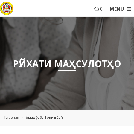
0
MENU
РӮЙХАТИ МАҲСУЛОТҲО
Главная
Ҷомадӯзӣ, Тоқидӯзӣ