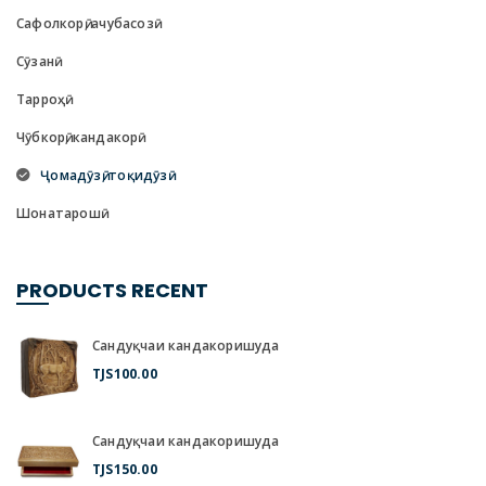
Сафолкорӣ, ачубасозӣ
Сӯзанӣ
Тарроҳӣ
Чӯбкорӣ, кандакорӣ
Ҷомадӯзӣ, тоқидӯзӣ
Шонатарошӣ
PRODUCTS RECENT
Сандуқчаи кандакоришуда
TJS
100.00
Сандуқчаи кандакоришуда
TJS
150.00