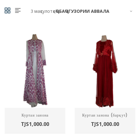
3 маҳсулотҳо
Харидан
Харидан
Куртаи занона
Куртаи занона (барқут)
TJS
1,000.00
TJS
1,000.00